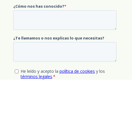
Responsable del tratamiento
:
Aluma3 S.L.
Finalidad
:
Envío de la información solicitada.
Legitimación
:
Consentimiento del interesado.
Destinatarios
: no se
cederán datos a terceros, salvo autorización expresa u