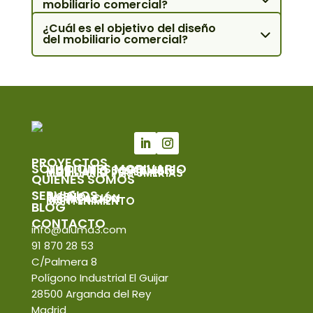
mobiliario comercial?
¿Cuál es el objetivo del diseño
del mobiliario comercial?
PROYECTOS
SOLUCIONES MOBILIARIO
MOBILIARIO SOSTENIBLE
MOBILIARIO JOYERÍAS
MOBILIARIO PERFUMERÍAS
QUIÉNES SOMOS
SERVICIOS
DISEÑO
FABRICACIÓN
INSTALACIÓN
MANTENIMIENTO
BLOG
CONTACTO
info@aluma3.com
91 870 28 53
C/Palmera 8
Polígono Industrial El Guijar
28500 Arganda del Rey
Madrid