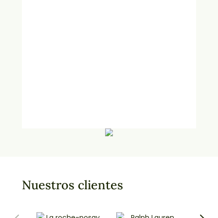
200 módulos fotovoltaicos instalados en
nuestra fábrica de Arganda del Rey
(Madrid), acogidos al programa
NextGenerationEU.
Nuestros clientes