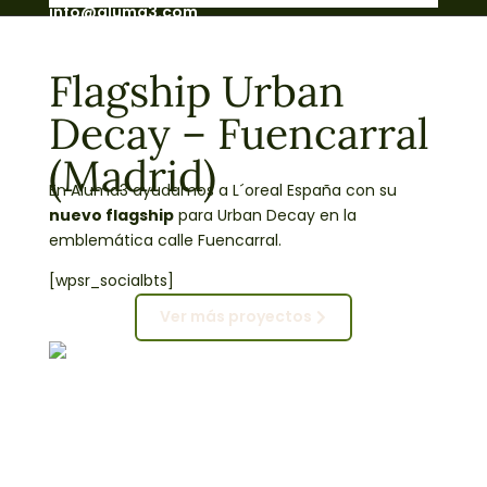
info@aluma3.com
Flagship Urban
Decay – Fuencarral
(Madrid)
En Aluma3 ayudamos a L´oreal España con su
nuevo flagship
para Urban Decay en la
emblemática calle Fuencarral.
[wpsr_socialbts]
Ver más proyectos