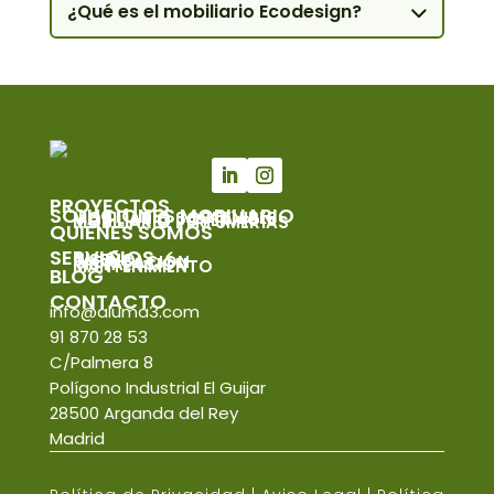
¿Qué es el mobiliario Ecodesign?
PROYECTOS
SOLUCIONES MOBILIARIO
MOBILIARIO SOSTENIBLE
MOBILIARIO JOYERÍAS
MOBILIARIO PERFUMERÍAS
QUIÉNES SOMOS
SERVICIOS
DISEÑO
FABRICACIÓN
INSTALACIÓN
MANTENIMIENTO
BLOG
CONTACTO
info@aluma3.com
91 870 28 53
C/Palmera 8
Polígono Industrial El Guijar
28500 Arganda del Rey
Madrid