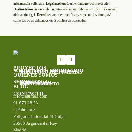
información solicitada.
Legitimación
: Consentimiento del interesado.
Destinatarios
: no se cederán datos a terceros, salvo autorización expresa u
obligación legal.
Derechos
: acceder, rectificar y suprimir los datos, así
como los otros detallados en la política de privacidad.
PROYECTOS
SOLUCIONES MOBILIARIO
MOBILIARIO SOSTENIBLE
MOBILIARIO JOYERÍAS
MOBILIARIO PERFUMERÍAS
QUIÉNES SOMOS
SERVICIOS
DISEÑO
FABRICACIÓN
INSTALACIÓN
MANTENIMIENTO
BLOG
CONTACTO
info@aluma3.com
91 870 28 53
C/Palmera 8
Polígono Industrial El Guijar
28500 Arganda del Rey
Madrid