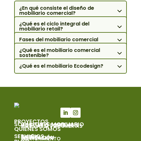
¿En qué consiste el diseño de
mobiliario comercial?
¿Qué es el ciclo integral del
mobiliario retail?
Fases del mobiliario comercial
¿Qué es el mobiliario comercial
sostenible?
¿Qué es el mobiliario Ecodesign?
PROYECTOS
SOLUCIONES MOBILIARIO
MOBILIARIO SOSTENIBLE
MOBILIARIO JOYERÍAS
MOBILIARIO PERFUMERÍAS
QUIÉNES SOMOS
SERVICIOS
DISEÑO
FABRICACIÓN
INSTALACIÓN
MANTENIMIENTO