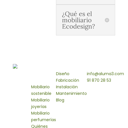
¿Qué es el
mobiliario
Ecodesign?
Proyectos
Servicios
Contacto
Soluciones
Diseño
info@aluma3.com
mobiliario
Fabricación
91 870 28 53
Mobiliario
Instalación
C/Palmera 8
sostenible
Mantenimiento
Polígono Industrial
Mobiliario
Blog
El Guijar
joyerías
28500 Arganda
Mobiliario
del Rey
perfumerías
Madrid
Quiénes