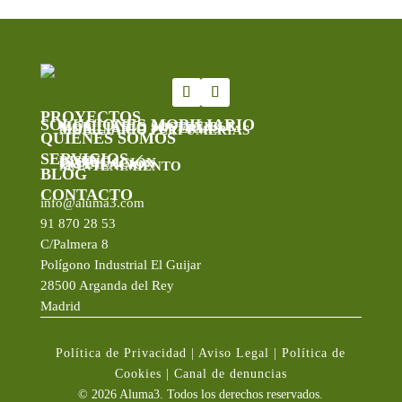
PROYECTOS
SOLUCIONES MOBILIARIO
MOBILIARIO SOSTENIBLE
MOBILIARIO JOYERÍAS
MOBILIARIO PERFUMERÍAS
QUIÉNES SOMOS
SERVICIOS
DISEÑO
FABRICACIÓN
INSTALACIÓN
MANTENIMIENTO
BLOG
CONTACTO
info@aluma3.com
91 870 28 53
C/Palmera 8
Polígono Industrial El Guijar
28500 Arganda del Rey
Madrid
Política de Privacidad
|
Aviso Legal
|
Política de
Cookies
|
Canal de denuncias
© 2026 Aluma3. Todos los derechos reservados.