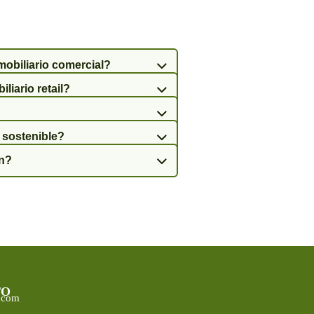
mobiliario comercial?
iliario retail?
l sostenible?
gn?
TO
.com