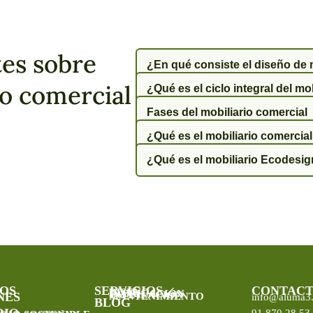
es sobre
¿En qué consiste el diseño de 
io comercial
¿Qué es el ciclo integral del mob
Fases del mobiliario comercial
¿Qué es el mobiliario comercia
¿Qué es el mobiliario Ecodesi
OS
SERVICIOS
CONTAC
DISEÑO
FABRICACIÓN
INSTALACIÓN
NES
MANTENIMIENTO
info@aluma3
BLOG
RIO
91 870 28 53