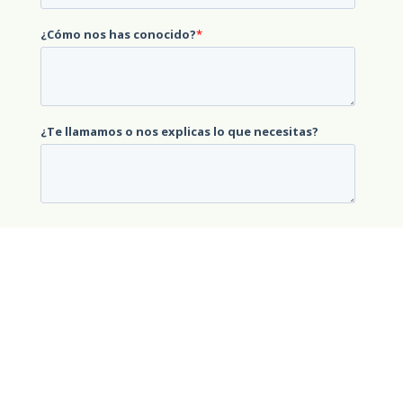
Responsable del tratamiento
:
Aluma3 S.L.
Finalidad
:
Envío de la información solicitada.
Legitimación
:
Consentimiento del interesado.
Destinatarios
: no se