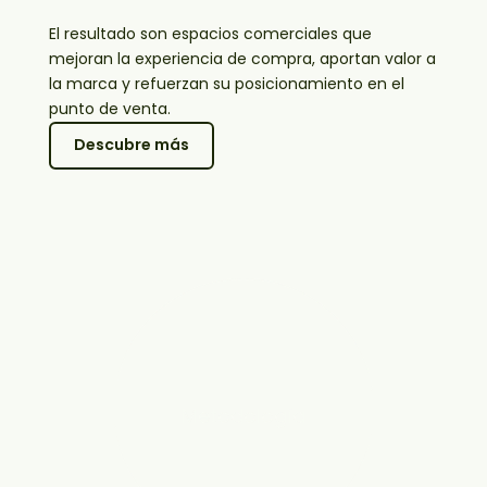
El resultado son espacios comerciales que
mejoran la experiencia de compra, aportan valor a
la marca y refuerzan su posicionamiento en el
punto de venta.
Descubre más
Experiencia
Área de desarrollo
Ideas viables
Metodología
de compra