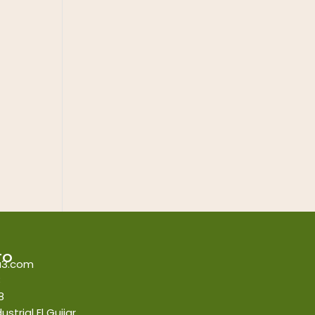
TO
a3.com
3
8
strial El Guijar