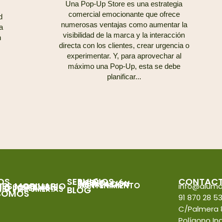
Una Pop-Up Store es una estrategia
comercial emocionante que ofrece
d
numerosas ventajas como aumentar la
a
visibilidad de la marca y la interacción
n
directa con los clientes, crear urgencia o
experimentar. Y, para aprovechar al
máximo una Pop-Up, esta se debe
planificar...
OS
SERVICIOS
CONTAC
DISEÑO
FABRICACIÓN
INSTALACIÓN
ES MOBILIARIO
MANTENIMIENTO
info@alum
RIO SOSTENIBLE
RIO JOYERÍAS
RIO PERFUMERÍAS
BLOG
 SOMOS
91 870 28 5
C/Palmera 
Polígono Indu