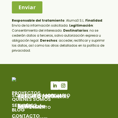
Responsable del tratamiento
:
Aluma3 S.L.
Finalidad
:
Envío de la información solicitada.
Legitimación
:
Consentimiento del interesado.
Destinatarios
: no se
cederán datos a terceros, salvo autorización expresa u
obligación legal.
Derechos
: acceder, rectificar y suprimir
los datos, así como los otros detallados en la política de
privacidad.
PROYECTOS
SOLUCIONES MOBILIARIO
MOBILIARIO SOSTENIBLE
MOBILIARIO JOYERÍAS
MOBILIARIO PERFUMERÍAS
QUIÉNES SOMOS
SERVICIOS
DISEÑO
FABRICACIÓN
INSTALACIÓN
MANTENIMIENTO
BLOG
CONTACTO