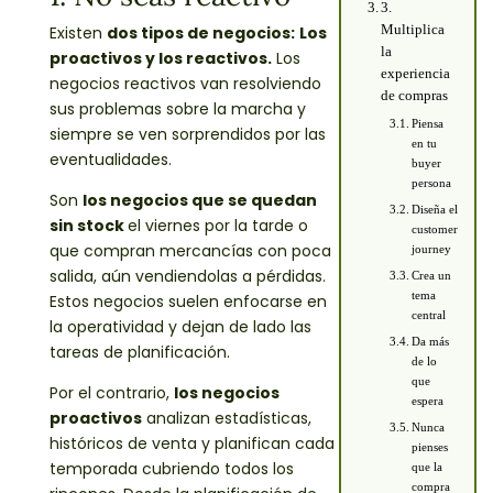
3.
Existen
dos
tipos de negocios:
Los
Multiplica
la
proactivos y los reactivos.
Los
experiencia
negocios reactivos van resolviendo
de compras
sus problemas sobre la marcha y
Piensa
siempre se ven sorprendidos por las
en tu
eventualidades.
buyer
persona
Son
los negocios que se quedan
Diseña el
sin stock
el viernes por la tarde o
customer
que compran mercancías con poca
journey
salida, aún vendiendolas a pérdidas.
Crea un
tema
Estos negocios suelen enfocarse en
central
la operatividad y dejan de lado las
Da más
tareas de planificación.
de lo
que
Por el contrario,
los negocios
espera
proactivos
analizan estadísticas,
Nunca
históricos de venta y planifican cada
pienses
temporada cubriendo todos los
que la
compra