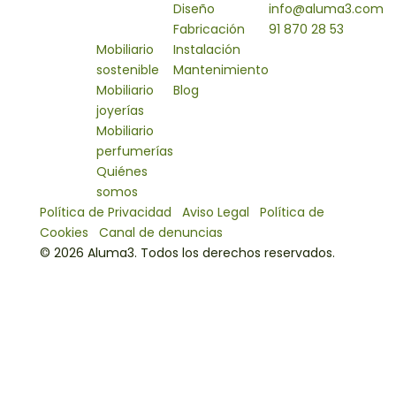
Soluciones
Diseño
info@aluma3.com
mobiliario
Fabricación
91 870 28 53
Mobiliario
Instalación
C/Palmera 8
sostenible
Mantenimiento
Polígono Industrial
Mobiliario
Blog
El Guijar
joyerías
28500 Arganda
Mobiliario
del Rey
perfumerías
Madrid
Quiénes
somos
Política de Privacidad
|
Aviso Legal
|
Política de
Cookies
|
Canal de denuncias
© 2026 Aluma3. Todos los derechos reservados.