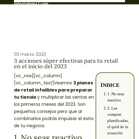
info@aluma3.com
03 marzo 2023
3 acciones súper efectivas para tu retail
en el inicio del 2023
[vc_row][vc_column]
[vc_column_text]Veamos
3 planes
ÍNDICE
de retail infalibles para preparar
1. No seas
tu tienda
y multiplicar las ventas en
reactivo
los primeros meses del 2023. Son
2. Las
pequeños consejos pero que al
compras
combinarlos podrás impulsar el éxito
planificadas,
de tu negocio.
el quid de la
ecuación
1. No seas reactivo